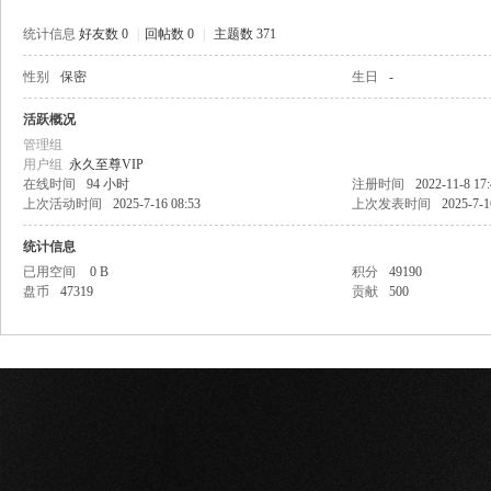
统计信息
好友数 0
|
回帖数 0
|
主题数 371
性别
保密
生日
-
网
活跃概况
管理组
用户组
永久至尊VIP
在线时间
94 小时
注册时间
2022-11-8 17
上次活动时间
2025-7-16 08:53
上次发表时间
2025-7-1
统计信息
已用空间
0 B
积分
49190
盘币
47319
贡献
500