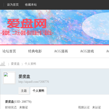
设为首页
收藏本站
论坛首页
经典电影
ACG漫画
ACG游戏
A
爱度盘
个人资料
爱度盘
http://aipan8.com/?208776
爱盘
›
›
主题
个人资料
爱度盘
(UID: 208776)
邮箱状态
未验证
视频认证
未认证