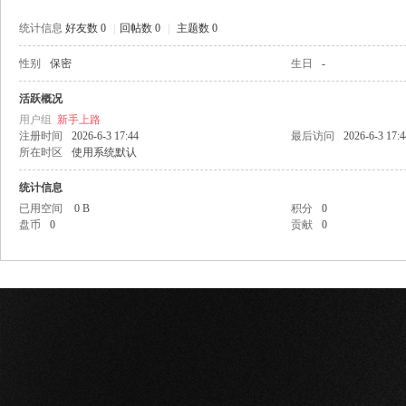
统计信息
好友数 0
|
回帖数 0
|
主题数 0
性别
保密
生日
-
网
活跃概况
用户组
新手上路
注册时间
2026-6-3 17:44
最后访问
2026-6-3 17:4
所在时区
使用系统默认
统计信息
已用空间
0 B
积分
0
盘币
0
贡献
0