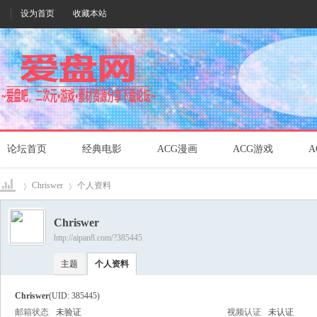
设为首页
收藏本站
论坛首页
经典电影
ACG漫画
ACG游戏
A
Chriswer
个人资料
Chriswer
http://aipan8.com/?385445
爱盘
›
›
主题
个人资料
Chriswer
(UID: 385445)
邮箱状态
未验证
视频认证
未认证