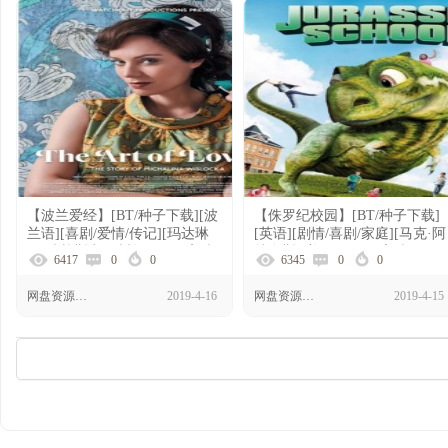
【波兰爱经】[BT/种子下载][波
【侏罗纪校园】[BT/种子下载]
兰语][喜剧/爱情/传记][玛达琳
[英语][剧情/喜剧/家庭][马克·阿
娜·波扎斯卡][波兰][1080P高清]
特金斯][美国][1080P高清]
6417
0
0
6345
0
0
网盘资源下载
2019-4-16
网盘资源下载
2019-4-15