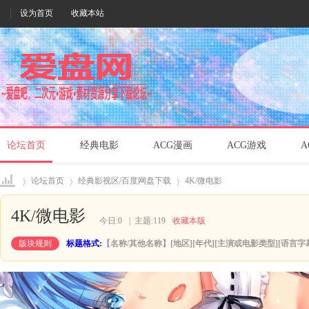
设为首页
收藏本站
论坛首页
经典电影
ACG漫画
ACG游戏
A
论坛首页
经典影视区/百度网盘下载
4K/微电影
4K/微电影
今日:
0
|
主题:
119
收藏本版
爱盘
»
›
›
版块规则
标题格式:
【名称/其他名称】[地区][年代][主演或电影类型][语言字