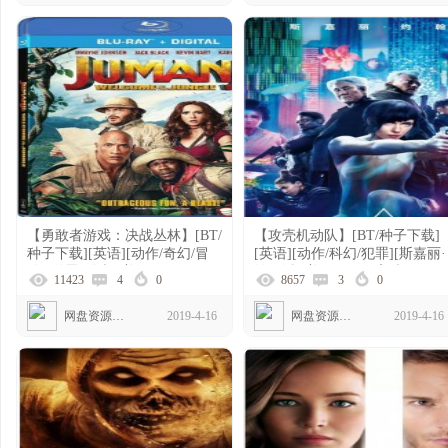
【勇敢者游戏：决战丛林】[BT/
【攻壳机动队】[BT/种子下载]
种子下载][英语][动作/奇幻/冒
[英语][动作/科幻/犯罪][斯嘉丽·
险][道恩·强森][美国][1080P]
约翰逊][美国]1080P高清]
11423
4
0
8657
3
0
网盘资源下载
2019-4-16
网盘资源下载
2019-4-16