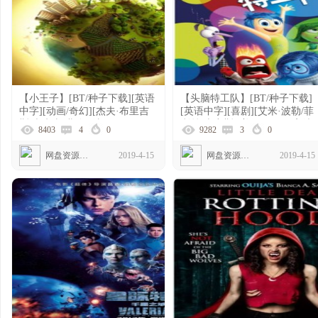
【小王子】[BT/种子下载][英语
【头脑特工队】[BT/种子下载]
中字][动画/奇幻][杰夫·布里吉
[英语中字][喜剧][艾米·波勒/菲
斯/麦肯吉·弗依][法国][1080p]
利丝·史密斯][美国][1080p高清]
8403
4
0
9282
3
0
网盘资源下载
2019-4-15
网盘资源下载
2019-4-15