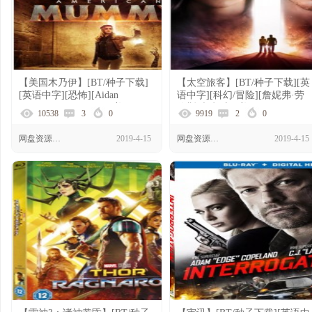
【美国木乃伊】[BT/种子下载]
【太空旅客】[BT/种子下载][英
[英语中字][恐怖][Aidan
语中字][科幻/冒险][詹妮弗·劳
Bristow/Esther Canata][美国]
伦斯/麦克·辛][美国][1080P]
10538
3
0
9919
2
0
[1080P高清]
网盘资源下载
2019-4-15
网盘资源下载
2019-4-15