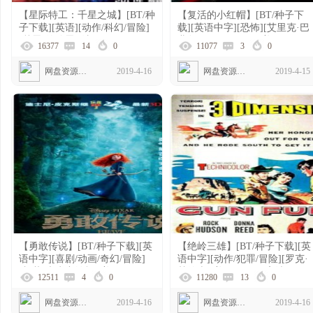
【星际特工：千星之城】[BT/种
【复活的小红帽】[BT/种子下
子下载][英语][动作/科幻/冒险]
载][英语中字][恐怖][艾里克·巴
[戴恩·德哈恩][法国][1080P]
弗尔/Romeo Miller][美国][1080p
16377
14
0
11077
3
0
高清]
网盘资源下载
2019-4-16
网盘资源下载
2019-4-15
【勇敢传说】[BT/种子下载][英
【绝岭三雄】[BT/种子下载][英
语中字][喜剧/动画/奇幻/冒险]
语中字][动作/犯罪/冒险][罗克·
[凯莉·麦克唐纳辉][美国]
赫德森][美国][1080P高清]
12511
4
0
11280
13
0
[1080P]
网盘资源下载
2019-4-16
网盘资源下载
2019-4-16