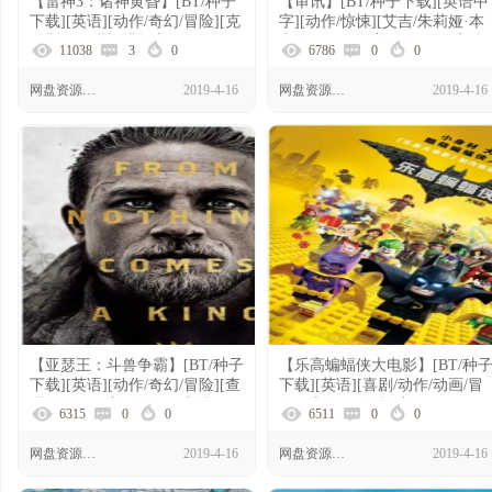
【雷神3：诸神黄昏】[BT/种子
【审讯】[BT/种子下载][英语中
下载][英语][动作/奇幻/冒险][克
字][动作/惊悚][艾吉/朱莉娅·本
里斯·海姆斯沃斯][美国][1080P]
森/C.J. Perry][美国][1080P高清]
11038
3
0
6786
0
0
网盘资源下载
2019-4-16
网盘资源下载
2019-4-16
【亚瑟王：斗兽争霸】[BT/种子
【乐高蝙蝠侠大电影】[BT/种
下载][英语][动作/奇幻/冒险][查
下载][英语][喜剧/动作/动画/冒
理·汉纳姆][美国][720P高清]
险][威尔·阿奈特][美国][1080P]
6315
0
0
6511
0
0
网盘资源下载
2019-4-16
网盘资源下载
2019-4-16