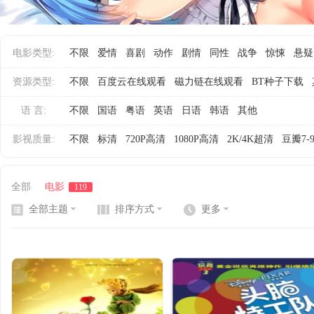
电影类型:
不限
爱情
喜剧
动作
剧情
同性
战争
惊悚
悬疑
网
资源类型:
不限
百度云在线观看
磁力链在线观看
BT种子下载
语 言:
不限
国语
粤语
英语
日语
韩语
其他
影视质量:
不限
标清
720P高清
1080P高清
2K/4K超清
豆瓣7-
全部
电影
119
全部主题
排序方式
更多