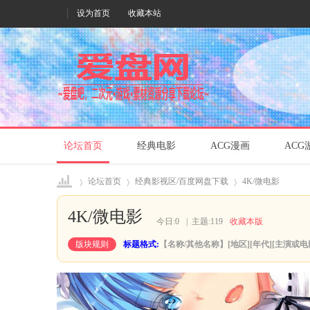
设为首页
收藏本站
论坛首页
经典电影
ACG漫画
ACG
论坛首页
经典影视区/百度网盘下载
4K/微电影
4K/微电影
今日:
0
|
主题:
119
收藏本版
爱盘
»
›
›
版块规则
标题格式:
【名称/其他名称】[地区][年代][主演或电