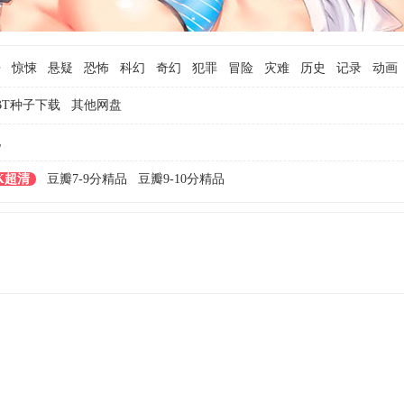
争
惊悚
悬疑
恐怖
科幻
奇幻
犯罪
冒险
灾难
历史
记录
动画
BT种子下载
其他网盘
他
4K超清
豆瓣7-9分精品
豆瓣9-10分精品