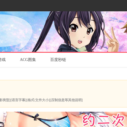
游戏
ACG图集
百度秒链
影类型][语言字幕][格式/文件大小][压制信息等其他说明]