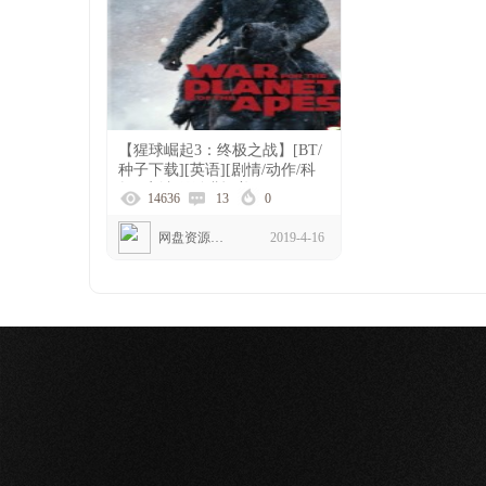
【猩球崛起3：终极之战】[BT/
种子下载][英语][剧情/动作/科
幻][安迪·瑟金斯][美国][1080P]
14636
13
0
网盘资源下载
2019-4-16