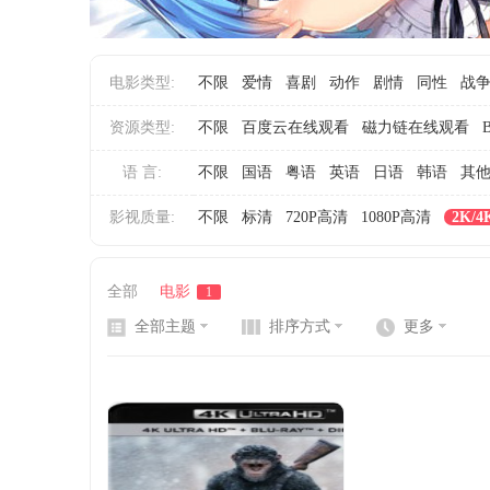
电影类型:
不限
爱情
喜剧
动作
剧情
同性
战
网
资源类型:
不限
百度云在线观看
磁力链在线观看
语 言:
不限
国语
粤语
英语
日语
韩语
其
影视质量:
不限
标清
720P高清
1080P高清
2K/
全部
电影
1
全部主题
排序方式
更多