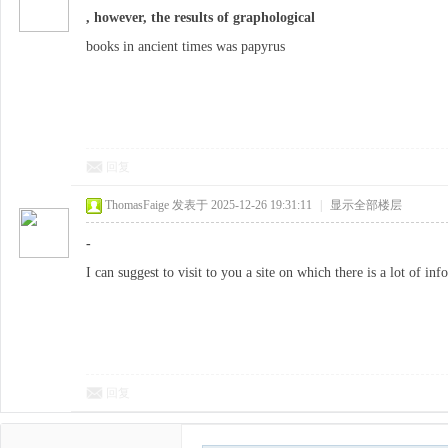
, however, the results of graphological
books in ancient times was papyrus
回复
ThomasFaige
发表于 2025-12-26 19:31:11
|
显示全部楼层
-
I can suggest to visit to you a site on which there is a lot of in
回复