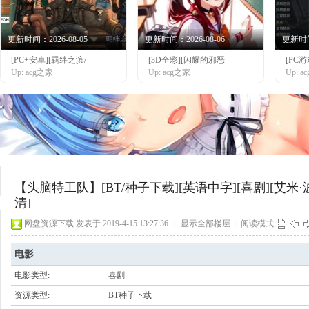
更新时间：2026-08-05
更新时间：2026-08-06
更新时间：
[PC+安卓][羁绊之滨/
[3D全彩][闪耀的邪恶
[PC
网
Up: acg之家
Up: acg之家
Up: 
【头脑特工队】[BT/种子下载][英语中字][喜剧][艾米·波
清]
网盘资源下载
发表于 2019-4-15 13:27:36
|
显示全部楼层
|
阅读模式
电影
电影类型:
喜剧
资源类型:
BT种子下载