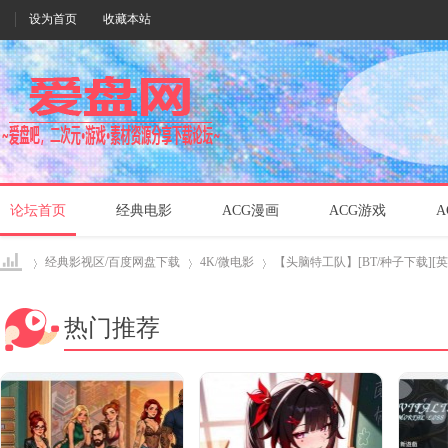
设为首页
收藏本站
论坛首页
经典电影
ACG漫画
ACG游戏
A
经典影视区/百度网盘下载
4K/微电影
【头脑特工队】[BT/种子下载][英语中
热门推荐
爱盘
›
›
›