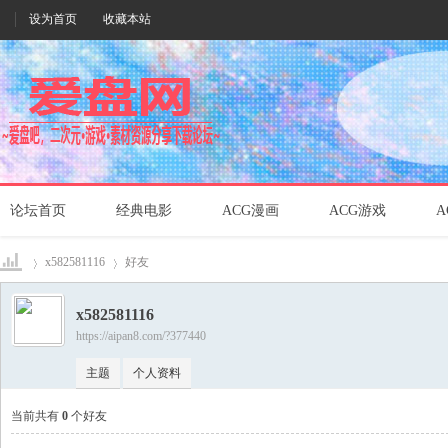
设为首页
收藏本站
论坛首页
经典电影
ACG漫画
ACG游戏
A
x582581116
好友
x582581116
https://aipan8.com/?377440
爱盘
›
›
主题
个人资料
当前共有
0
个好友