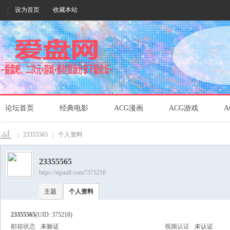
设为首页
收藏本站
论坛首页
经典电影
ACG漫画
ACG游戏
A
23355565
个人资料
23355565
https://aipan8.com/?375218
爱盘
›
›
主题
个人资料
23355565
(UID: 375218)
邮箱状态
未验证
视频认证
未认证