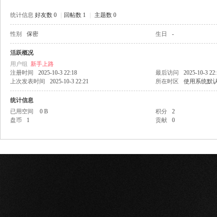
统计信息
好友数 0
|
回帖数 1
|
主题数 0
性别
保密
生日
-
网
活跃概况
用户组
新手上路
注册时间
2025-10-3 22:18
最后访问
2025-10-3 22
上次发表时间
2025-10-3 22:21
所在时区
使用系统默
统计信息
已用空间
0 B
积分
2
盘币
1
贡献
0