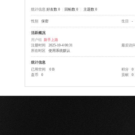
统计信息
好友数 0
|
回帖数 0
|
主题数 0
性别
保密
生日
-
网
活跃概况
用户组
新手上路
注册时间
2025-10-4 00:31
最后访
所在时区
使用系统默认
统计信息
已用空间
0 B
积分
0
盘币
0
贡献
0