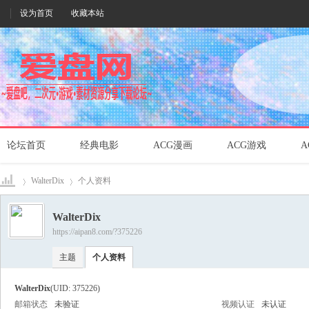
设为首页
收藏本站
论坛首页
经典电影
ACG漫画
ACG游戏
A
WalterDix
个人资料
WalterDix
https://aipan8.com/?375226
爱盘
›
›
主题
个人资料
WalterDix
(UID: 375226)
邮箱状态
未验证
视频认证
未认证