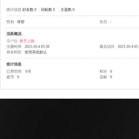
统计信息
好友数 0
|
回帖数 0
|
主题数 0
性别
保密
生日
-
网
活跃概况
用户组
新手上路
注册时间
2025-10-4 05:58
最后访问
2025-10-4 05
所在时区
使用系统默认
统计信息
已用空间
0 B
积分
0
盘币
0
贡献
0