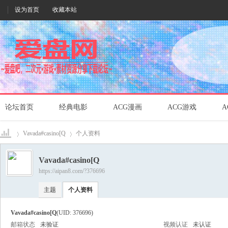
设为首页
收藏本站
论坛首页
经典电影
ACG漫画
ACG游戏
A
Vavada#casino[Q
个人资料
Vavada#casino[Q
https://aipan8.com/?376696
爱盘
›
›
主题
个人资料
Vavada#casino[Q
(UID: 376696)
邮箱状态
未验证
视频认证
未认证