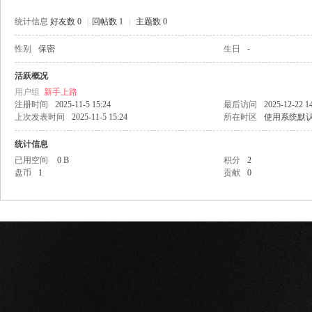
统计信息
好友数 0
|
回帖数 1
|
主题数 0
性别
保密
生日
-
网
活跃概况
用户组
新手上路
注册时间
2025-11-5 15:24
最后访问
2025-12-22 1
上次发表时间
2025-11-5 15:24
所在时区
使用系统默
统计信息
已用空间
0 B
积分
2
盘币
1
贡献
0