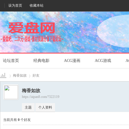
设为首页
收藏本站
论坛首页
经典电影
ACG漫画
ACG游戏
A
梅香如故
好友
梅香如故
https://aipan8.com/?322119
爱盘
›
›
主题
个人资料
当前共有
0
个好友