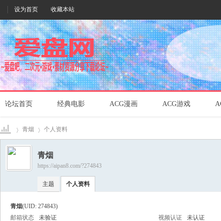
设为首页
收藏本站
论坛首页
经典电影
ACG漫画
ACG游戏
A
青烟
个人资料
青烟
https://aipan8.com/?274843
爱盘
›
›
主题
个人资料
青烟
(UID: 274843)
邮箱状态
未验证
视频认证
未认证