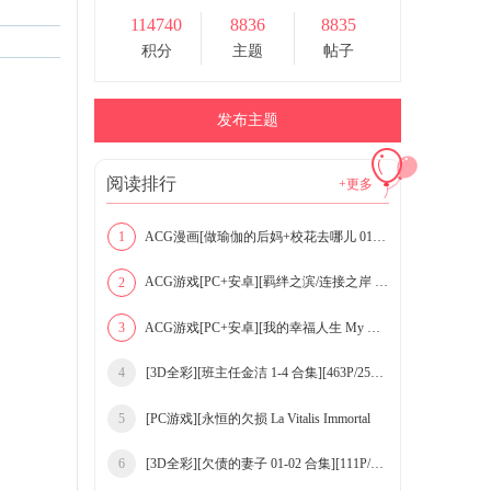
114740
8836
8835
积分
主题
帖子
发布主题
阅读排行
+更多
ACG漫画[做瑜伽的后妈+校花去哪儿 01-08+湮花录 合
1
ACG游戏[PC+安卓][羁绊之滨/连接之岸 Shores of Co
2
ACG游戏[PC+安卓][我的幸福人生 My Happy Life v1.
3
[3D全彩][班主任金洁 1-4 合集][463P/258MB
4
[PC游戏][永恒的欠损 La Vitalis Immortal
5
[3D全彩][欠债的妻子 01-02 合集][111P/182
6