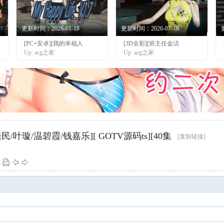
更新时间：2026-01-18
更新时间：2026-07-18
[PC+安卓][我的幸福人
[3D全彩][班主任金洁
Up: acg之家
Up: acg之家
民/叶璇/温碧霞/钱嘉乐][ GOTV源码ts][40集
[复制链接]
式