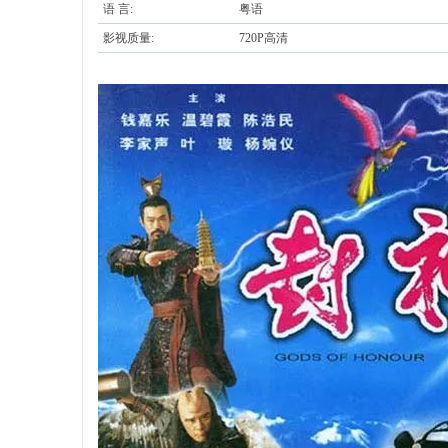
语 言:
粤语
影视质量:
720P高清