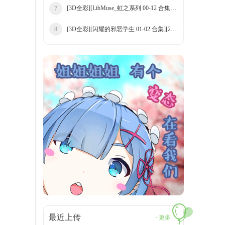
[3D全彩][LibMuse_虹之系列 00-12 合集][14
7
[3D全彩][闪耀的邪恶学生 01-02 合集][211P
8
最近上传
+更多