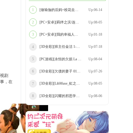
[做瑜伽的后妈+校花去哪儿 01-08+湮花录 合
Up:06-14
1
[PC+安卓][羁绊之滨/连接之岸 Shores of Co
Up:08-05
2
[PC+安卓][我的幸福人生 My Happy Life v1.
Up:01-18
3
[3D全彩][班主任金洁 1-4 合集][463P/258MB
Up:07-18
4
[PC游戏][永恒的欠损 La Vitalis Immortal
Up:08-04
5
[3D全彩][欠债的妻子 01-02 合集][111P/182
Up:07-26
6
电视剧
事，在
[3D全彩][LibMuse_虹之系列 00-12 合集][14
Up:08-05
7
[3D全彩][闪耀的邪恶学生 01-02 合集][211P
Up:08-06
8