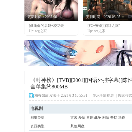
更新时间：2025-06-14
更新时间：2026-08-05
[做瑜伽的后妈+校花去
[PC+安卓][羁绊之滨/
网
Up: acg之家
Up: acg之家
《封神榜》[TVB][2001][国语外挂字幕][陈浩
全单集约800MB]
梅香如故
发表于 2021-6-3 16:55:31
|
显示全部楼层
|
阅读模
电视剧
剧集类型:
古装 爱情 喜剧 战争 剧情 奇幻 动作
资源类型:
其他网盘