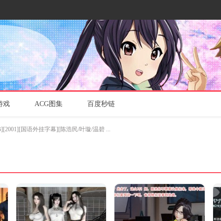
游戏
ACG图集
百度秒链
[2001][国语外挂字幕][陈浩民/叶璇/温碧 ...