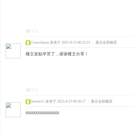
回复
Crowcharon
发表于 2025-9-15 06:23:33
|
显示全部楼层
楼主发贴辛苦了，谢谢楼主分享！
回复
bovere11
发表于 2025-9-15 09:36:17
|
显示全部楼层
6666666666666666