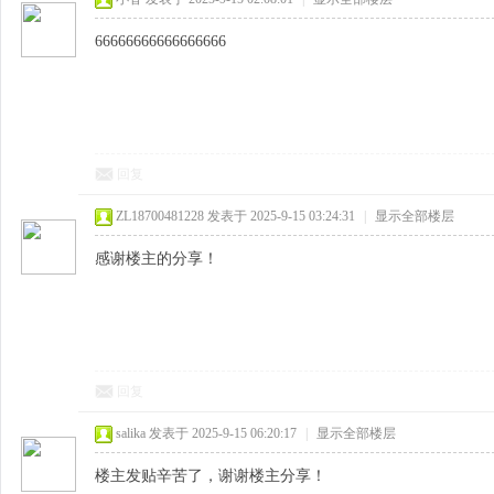
66666666666666666
回复
ZL18700481228
发表于 2025-9-15 03:24:31
|
显示全部楼层
感谢楼主的分享！
回复
salika
发表于 2025-9-15 06:20:17
|
显示全部楼层
楼主发贴辛苦了，谢谢楼主分享！