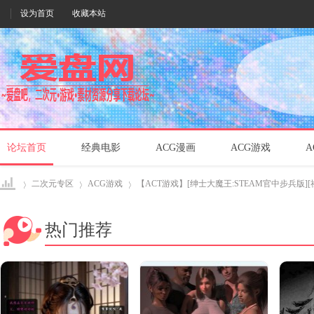
设为首页
收藏本站
论坛首页
经典电影
ACG漫画
ACG游戏
A
二次元专区
ACG游戏
【ACT游戏】[绅士大魔王:STEAM官中步兵版][社保
热门推荐
爱盘
›
›
›