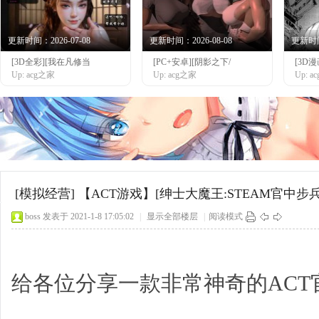
更新时间：2026-07-08
更新时间：2026-08-08
更新时间：
[3D全彩][我在凡修当
[PC+安卓][阴影之下/
[3D
网
Up: acg之家
Up: acg之家
Up: 
[模拟经营]
【ACT游戏】[绅士大魔王:STEAM官中步兵版]
boss
发表于 2021-1-8 17:05:02
|
显示全部楼层
|
阅读模式
给各位分享一款非常神奇的ACT