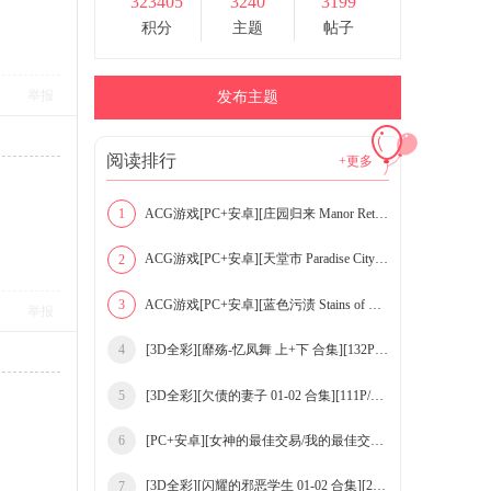
323405
3240
3199
积分
主题
帖子
举报
发布主题
阅读排行
+更多
ACG游戏[PC+安卓][庄园归来 Manor Return v0.2.2
1
ACG游戏[PC+安卓][天堂市 Paradise City v0.6.12
2
ACG游戏[PC+安卓][蓝色污渍 Stains of Blue v1.9
3
举报
[3D全彩][靡殇-忆凤舞 上+下 合集][132P/83
4
[3D全彩][欠债的妻子 01-02 合集][111P/182
5
[PC+安卓][女神的最佳交易/我的最佳交易 My
6
[3D全彩][闪耀的邪恶学生 01-02 合集][211P
7