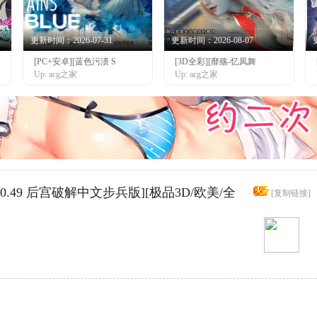
更新时间：2026-07-31
更新时间：2026-08-07
[PC+安卓][蓝色污渍 S
[3D全彩][靡殇-忆凤舞
Up: acg之家
Up: acg之家
r0.49 后宫破解中文步兵版][极品3D/欧美/全
[复制链接]