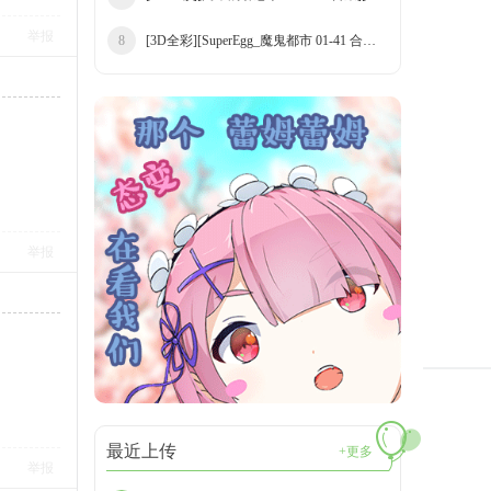
举报
[3D全彩][SuperEgg_魔鬼都市 01-41 合集][9
8
举报
最近上传
+更多
举报