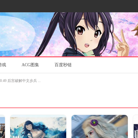
游戏
ACG图集
百度秒链
0.49 后宫破解中文步兵 ...