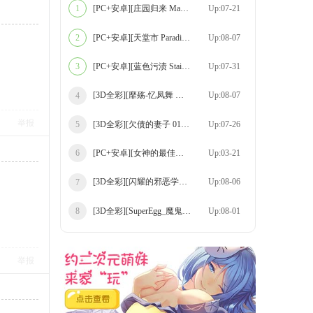
[PC+安卓][庄园归来 Manor Return v0.2.2
Up:07-21
1
[PC+安卓][天堂市 Paradise City v0.6.12
Up:08-07
2
[PC+安卓][蓝色污渍 Stains of Blue v1.9
Up:07-31
3
[3D全彩][靡殇-忆凤舞 上+下 合集][132P/83
Up:08-07
4
举报
[3D全彩][欠债的妻子 01-02 合集][111P/182
Up:07-26
5
[PC+安卓][女神的最佳交易/我的最佳交易 My
Up:03-21
6
[3D全彩][闪耀的邪恶学生 01-02 合集][211P
Up:08-06
7
[3D全彩][SuperEgg_魔鬼都市 01-41 合集][9
Up:08-01
8
举报