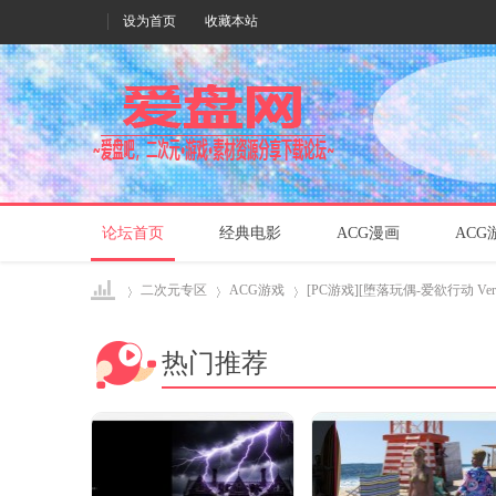
设为首页
收藏本站
论坛首页
经典电影
ACG漫画
ACG
二次元专区
ACG游戏
[PC游戏][堕落玩偶-爱欲行动 Ver
热门推荐
爱盘
›
›
›