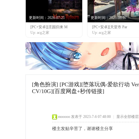
更新时间：2026-07-21
更新时间：2026-08-07
[PC+安卓][庄园归来 M
[PC+安卓][天堂市 Par
网
Up: acg之家
Up: acg之家
[角色扮演]
[PC游戏][堕落玩偶-爱欲行动 Ve
CV/10G][百度网盘+秒传链接]
mooooo
发表于 2023-7-6 07:48:00
|
显示全部楼层
楼主发贴辛苦了，谢谢楼主分享