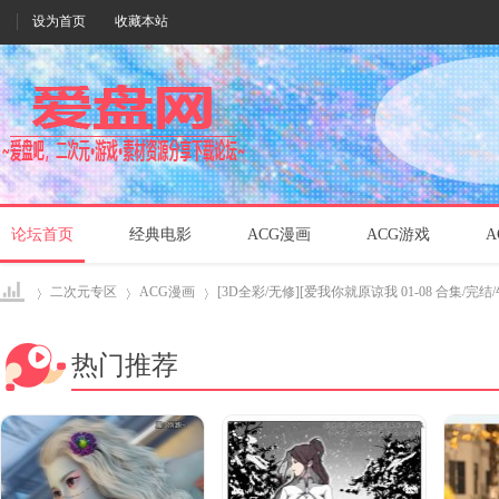
设为首页
收藏本站
论坛首页
经典电影
ACG漫画
ACG游戏
A
二次元专区
ACG漫画
[3D全彩/无修][爱我你就原谅我 01-08 合集/完结/牛
热门推荐
爱盘
›
›
›