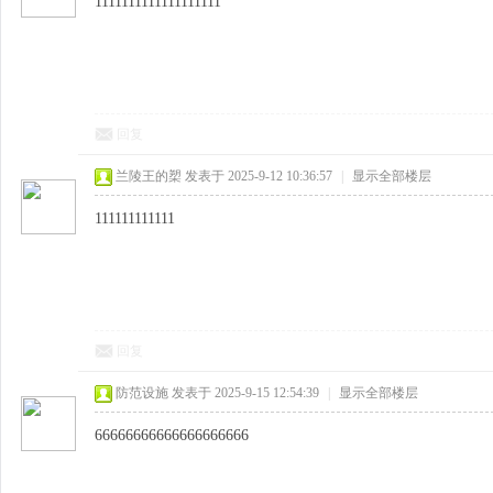
1111111111111111111
回复
兰陵王的槊
发表于 2025-9-12 10:36:57
|
显示全部楼层
111111111111
回复
防范设施
发表于 2025-9-15 12:54:39
|
显示全部楼层
66666666666666666666