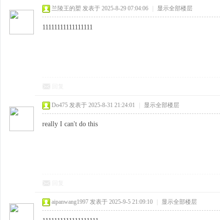
兰陵王的槊
发表于 2025-8-29 07:04:06
|
显示全部楼层
11111111111111111
回复
Do475
发表于 2025-8-31 21:24:01
|
显示全部楼层
really I can't do this
回复
aipanwang1997
发表于 2025-9-5 21:09:10
|
显示全部楼层