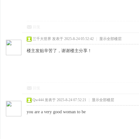
回复
三千大世界
发表于 2025-8-24 05:52:42
|
显示全部楼层
楼主发贴辛苦了，谢谢楼主分享！
回复
Qw444
发表于 2025-8-24 07:52:21
|
显示全部楼层
you are a very good woman to be