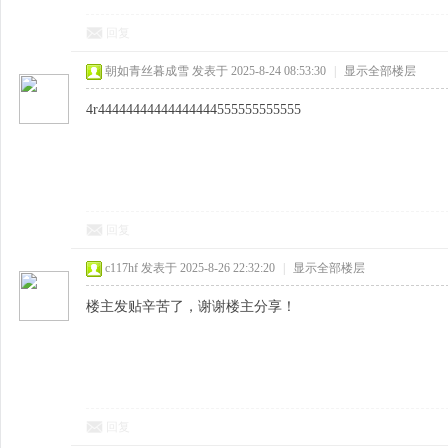
回复
朝如青丝暮成雪
发表于 2025-8-24 08:53:30
|
显示全部楼层
4r44444444444444444555555555555
回复
c117hf
发表于 2025-8-26 22:32:20
|
显示全部楼层
楼主发贴辛苦了，谢谢楼主分享！
回复