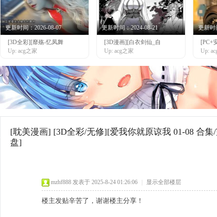
更新时间：2026-08-07
更新时间：2024-08-21
更新时间：
[3D全彩][靡殇-忆凤舞
[3D漫画][白衣剑仙_自
[PC+
网
Up: acg之家
Up: acg之家
Up: 
[耽美漫画]
[3D全彩/无修][爱我你就原谅我 01-08 合集/
盘]
mzhf888
发表于 2025-8-24 01:26:06
|
显示全部楼层
楼主发贴辛苦了，谢谢楼主分享！