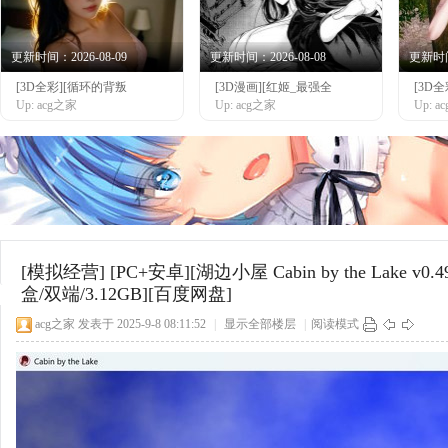
更新时间：2026-08-09
更新时间：2026-08-08
更新时间：
[3D全彩][循环的背叛
[3D漫画][红姬_最强全
[3D
网
Up: acg之家
Up: acg之家
Up: 
[模拟经营]
[PC+安卓][湖边小屋 Cabin by the Lake 
盒/双端/3.12GB][百度网盘]
acg之家
发表于 2025-9-8 08:11:52
|
显示全部楼层
|
阅读模式