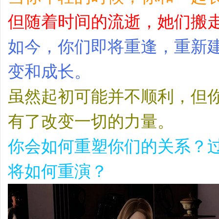
但随着时间的流逝，她们搬
如今，你们即将重逢，重新
变和成长。
虽然起初可能并不顺利，但
有了改变一切的力量。
你会如何重塑你们的关系？
将如何重演？