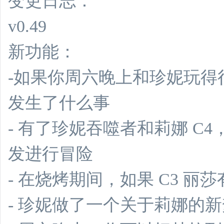
变更日志：
v0.49
新功能：
-如果你周六晚上和珍妮玩得
发生了什么事
- 有了珍妮吞噬者和莉娜 C
发进行冒险
- 在烧烤期间，如果 C3 丽
- 珍妮做了一个关于莉娜的新