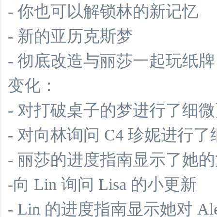
- 你也可以解锁林的新记忆
- 新的亚历克斯梦
- 彻底改造与丽莎一起玩纸牌
变化：
- 对打破桌子的梦进行了细
- 对向林询问 C4 珍妮进行
- 丽莎的进度指南显示了她
-向 Lin 询问 Lisa 的小更新
- Lin 的进度指南显示她对 Al