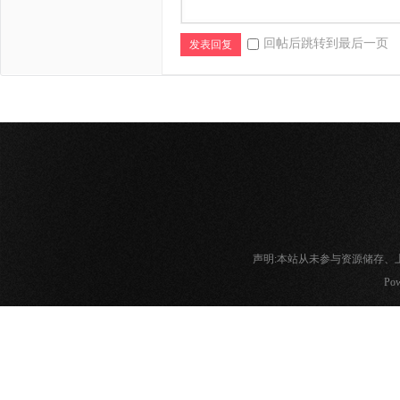
回帖后跳转到最后一页
发表回复
声明:本站从未参与资源储存
Pow