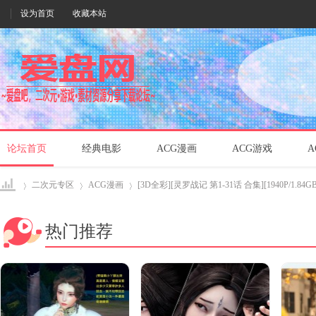
设为首页
收藏本站
论坛首页
经典电影
ACG漫画
ACG游戏
A
二次元专区
ACG漫画
[3D全彩][灵罗战记 第1-31话 合集][1940P/1.84GB]
热门推荐
爱盘
›
›
›