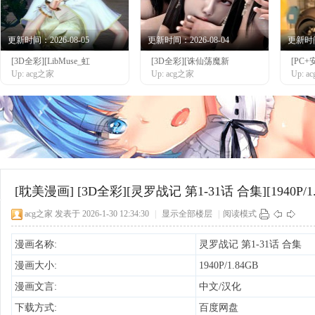
更新时间：2026-08-05
更新时间：2026-08-04
更新时间：
[3D全彩][LibMuse_虹
[3D全彩][诛仙荡魔新
[PC+
网
Up: acg之家
Up: acg之家
Up: 
[耽美漫画]
[3D全彩][灵罗战记 第1-31话 合集][1940P/1
acg之家
发表于 2026-1-30 12:34:30
|
显示全部楼层
|
阅读模式
漫画名称:
灵罗战记 第1-31话 合集
漫画大小:
1940P/1.84GB
漫画文言:
中文/汉化
下载方式:
百度网盘