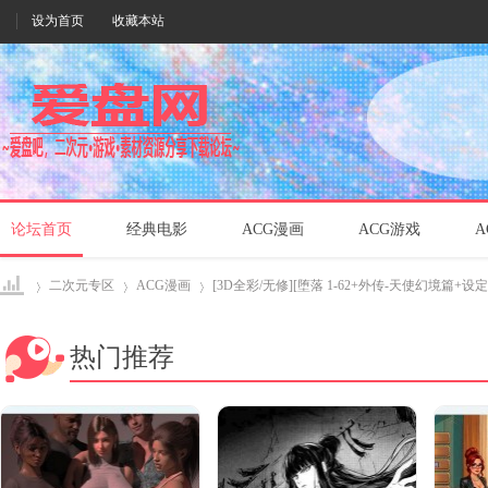
设为首页
收藏本站
论坛首页
经典电影
ACG漫画
ACG游戏
A
二次元专区
ACG漫画
[3D全彩/无修][堕落 1-62+外传-天使幻境篇+设定 合集
热门推荐
爱盘
›
›
›