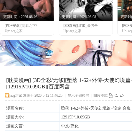
更新时间：2026-08-08
更新时间：2026-08-08
更新时间：
[PC+安卓][阴影之下/
[3D漫画][红姬_最强全
[PC+
网
Up: acg之家
Up: acg之家
Up: 
[耽美漫画]
[3D全彩/无修][堕落 1-62+外传-天使幻境篇
[12915P/10.09GB][百度网盘]
acg之家
发表于 2026-5-12 11:46:25
|
显示全部楼层
|
阅读模式
漫画名称:
堕落 1-62+外传-天使幻境篇+设定 合集
漫画大小:
12915P/10.09GB
漫画文言:
中文/汉化